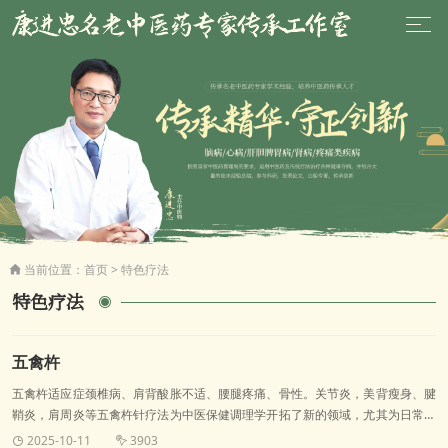
当前位置：
首页
>
特色疗法

特色疗法
五禽杵
五禽杵适应症颈椎病、肩背酸胀不适、腰腿疼痛、骨性。关节炎，美背瘦身、腱
鞘炎，肩周炎等五禽杵针疗法为中医保健调理学开拓了新的领域，尤其为日常保
健养生提供了极有益的方法。
2025-10-11
3903

