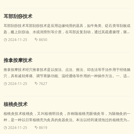
疼痛等。2.某些神经精神疾病：如失眠、焦虑、抑郁、应激反应、创伤后应激障
碍等。二、评估1.病室环境、室温适宜。2.主要症状、既往史，是否妊娠或月经
期。3.体质对疼痛的耐受程度。
耳部刮痧技术
耳部刮痧技术耳部刮痧技术是应用边缘钝滑的器具，如牛角类、砭石类等刮板或
匙，蘸上刮痧油、水或润滑剂等介质，在耳部反复刮动，通过其疏通腠理，驱邪
外出；疏通经络，通调营卫，和谐脏腑功能，达到防治疾病的一种中医外治技
2024-11-25
8650


术。一、适用范围1.各种疼痛性疾病：如头痛、三叉神经痛等。2.各种炎症性疾
病：如咽喉炎、扁桃体炎、牙周炎等。3.部分功能性疾病和慢性疾病: 如颈椎病
等。4.各种过敏与变 态反应性疾病
推拿按摩技术
推拿按摩技术经穴推拿技术是以按法、点法、推法、叩击法等手法作用于经络腧
穴，具有减轻疼痛、调节胃肠功能、温经通络等作用的一种操作方法。一、适用
范围适用于各种急慢性疾病所致的痛症，如头痛、肩颈痛、腰腿痛、痛经以及失
2024-11-25
7627


眠、便秘等症状；促进产妇泌乳。二、评估1.病室环境，保护病人隐私安全。2.
主要症状、既往史、是否妊娠或月经期。3.推拿部位皮肤情况。4.对疼痛的耐受
程度。三、告知1.推拿时及推拿后局部可能出
核桃灸技术
核桃灸技术核桃灸，又叫核桃明目灸，亦称隔核桃壳眼镜灸等，为隔物灸的一
种，是一种以日常核桃壳为灸具的灸器灸法。本法以经药液浸泡过的核桃壳为间
隔物，内填配方药泥外置艾柱施灸一种操作方法，属于艾灸技术范畴。眼睛乃诸
2024-11-25
8619


脏腑精气聚会之处，比较娇嫩.不能直接施灸，故用隔核桃壳施灸。核桃壳本身就