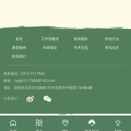
主要症状、既往史、是否妊娠或月经期。3.推拿部位皮肤情况。4.对疼痛的耐受
程度。三、告知1.推拿时及推拿后局部可能出
首页
工作室概况
医师团队
特色疗法
典型病例
科研项目
学术交流
资讯动态
联系我们
联系电话：0372-5117860
邮箱：zyykjz5117860@163.com
地址：安阳市北关区红旗路150号安阳市中医院门诊楼4楼
分享我们：
免责声明




