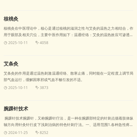
核桃灸
核桃灸在中医理论中，核心是通过核桃的滋润之性与艾灸的温热之力相结合，作
用于眼部及相关穴位，主要中医作用如下：温通经络：艾灸的温热效应可渗透眼
部周围经络，配合核桃的滋润，帮助疏通经络中可能存在的“瘀滞”，改善眼部气
2025-10-11
4058


血运行不畅的问题。养护目窍：中医认为“肝开窍于目”，眼部需依赖气血濡养。
该疗法能通过温热刺激，促进气血上荣于目，辅助缓解因气血不足或经络阻滞导
致的眼干、眼涩、视物模糊等症状。
艾条灸
艾条灸的作用是通过温热刺激温通经络、散寒止痛，同时能在一定程度上调节局
部气血运行，缓解因寒邪或气血不畅引发的不适。
2025-10-11
3873


腕踝针技术
腕踝针技术腕踝针，又称腕踝针疗法，是一种在腕踝部特定的针刺点循着肢体纵
轴方向用针灸针行皮下浅刺治病的特色针刺疗法。一、适用范围1.各种急性疼痛
和慢性疼痛：如急性扭伤引起的疼痛、手术后疼痛、换药疼痛、慢性腰痛、癌症
2024-11-25
8252

