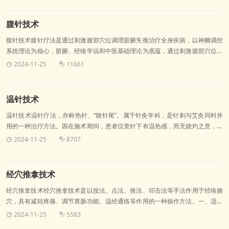
有补益肝肾的作用，隔着核桃壳施灸既降低了热度，避免烟雾灼伤眼睛，又使中
药通过艾灸的热力熏蒸到眼部，使药力直达病所。起到益
腹针技术
腹针技术腹针疗法是通过刺激腹部穴位调理脏腑失衡治疗全身疾病，以神阙调控
系统理论为核心，脏腑、经络学说和中医基础理论为底蕴，通过刺激腹部穴位调
节脏腑失衡来治疗全身疾病的一个微针系统。人之先天从无形的精气到胚胎的形
2024-11-25
11661


成，完全依赖于神阙系统，因此，神阙系统是形成胚胎期的人体调控系统，是人
体zui早的调控系统和经络系统的母系统，具有向全身输布气血与对机体宏观调控
的作用。腹壁的浅层对全身的功能起着调控作用，通
温针技术
温针技术温针疗法，亦称热针、“烧针尾”。属于针灸学科，是针刺与艾灸同时并
用的一种治疗方法。因在施术期间，患者仅觉针下有温热感，而无烧灼之意，故
称温针。适用于既需要留针，又需施灸的疾病。通过针刺和艾灸的温热刺激，达
2024-11-25
8707


到治疗疾病的一种外治疗法。针通经络，灸调阴阳。温针疗法可以温通经气、驱
散阴寒；温补益气、扶阳固脱；行气活血、消瘀散结；预防疾病、保健强身。
一、适用范围温针疗法对内、外、妇、儿、五官各科疾病
经穴推拿技术
经穴推拿技术经穴推拿技术是以按法、点法、推法、叩击法等手法作用于经络腧
穴，具有减轻疼痛、调节胃肠功能、温经通络等作用的一种操作方法。一、适用
范围适用于各种急慢性疾病所致的痛症，如头痛、肩颈痛、腰腿痛、痛经以及失
2024-11-25
5583


眠、便秘等症状；促进产妇泌乳。二、评估1.病室环境，保护病人隐私安全。2.