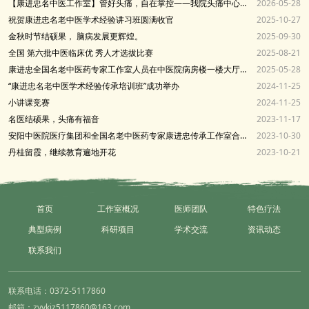
【康进忠名中医工作室】管好头痛，自在掌控——我院头痛中心开展偏头痛关爱日义诊活动
2026-05-28
祝贺康进忠名老中医学术经验讲习班圆满收官
2025-10-27
金秋时节结硕果， 脑病发展更辉煌。
2025-09-30
全国 第六批中医临床优 秀人才选拔比赛
2025-08-21
康进忠全国名老中医药专家工作室人员在中医院病房楼一楼大厅进行世界偏头痛关爱日义诊
2025-05-28
“康进忠名老中医学术经验传承培训班”成功举办
2024-11-25
小讲课竞赛
2024-11-25
名医结硕果，头痛有福音
2023-11-17
安阳中医院医疗集团和全国名老中医药专家康进忠传承工作室合办第二期业务培训班
2023-10-30
丹桂留霞，继续教育遍地开花
2023-10-21
首页
工作室概况
医师团队
特色疗法
典型病例
科研项目
学术交流
资讯动态
联系我们
联系电话：0372-5117860
邮箱：zyykjz5117860@163.com