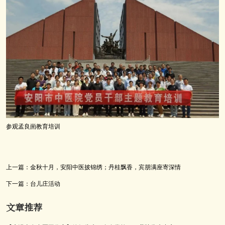
参观孟良崮教育培训
上一篇：
金秋十月，安阳中医披锦绣；丹桂飘香，宾朋满座寄深情
下一篇：
台儿庄活动
文章推荐